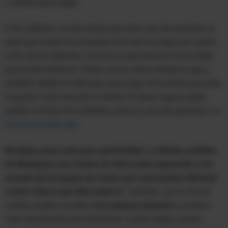
a internet para jugar.
Como dijimos, no hay dudas que esta casa de apuestas es
ideal para todos los amantes tanto de los juegos de casino
como de los deportes. Por eso es que tienes la forma ideal
para poder disfrutar. Podrás iniciar sesión desde la app y
también desde el ordenador, para jugar de la forma que más
te guste y más cómoda te resulte. Si tienes alguna duda,
podrás conocer otros detalles sobre la casa de apuestas
con
solo hacer click aquí
No dejes pasar esta gran oportunidad. La Ruleta, partidas
de Blackjack y los cientos de slots están esperando a los
amante de los juegos de casino para que puedas disfrutar
y tener todo lo que ellos quieren
. También, con la misma
cuenta, podrás acceder
a los mejores deportes
y eventos
más importantes para demostrar cuanto sabes y poder