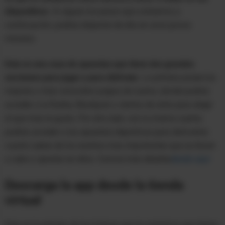
dispositivos.
Si sigues los pasos que contamos a
continuación, podrás disponer de ella en unos pocos
minutos.
Esta es una casa de apuestas que tiene dos grandes
secciones para jugar y para disfrutar.
La primera posee los
mejores y más conocidos juegos de casino, donde podrás
acceder a la Ruleta, Blackjack y cientos de slots para elegir
el que más te gusta. Por otro lado, con la misma cuenta
podrás acceder a las apuestas deportivas para demostrar
cuanto sabes de los eventos más importantes que se lleven
a cabo y apostar en ellos. Conoce más detalles
desde aquí
Descarga la app desde la tienda
virtual
Esta es la primera de las formas que te contamos que tienes