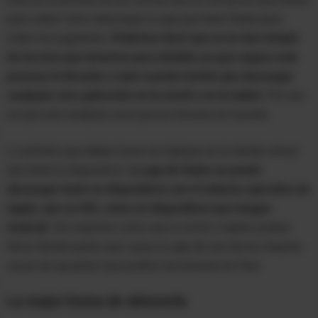
para saber cómo descargar la app que tiene Stake para
todos los jugadores.
Podemos decir que es la más simple
de las tres que tenemos para detallar ya que seguro este
proceso lo llevaste a cabo cuando tuviste que descargar
cualquier otra aplicación en tu móvil o en tu tablet.
Por eso
es que solo tardarás unos pocos minutos en hacerlo.
Lo primero que debes hacer es ingresar en la tienda virtual
que tiene tu dispositivo.
La app de Stake se puede
descargar tanto en dispositivos con el sistema operativo de
Apple, que es IOS, como en dispositivos que tengan
Android
. Sin importar como sea tu móvil o tablet, podrás
llevar donde quiera que vayas la app de una de las mejores
casas de apuestas que podrás encontrarte en Perú
La mejor forma de obtenerla