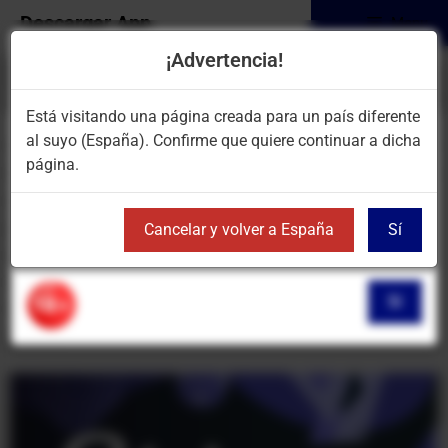
Descargar App
Menu
¿ERES MAYOR DE EDAD?
¡Advertencia!
Está a punto de entrar a este sitio web, que contiene y
Está visitando una página creada para un país diferente
dirige mensajes publicitarios del sector de apuestas y
al suyo (España). Confirme que quiere continuar a dicha
Si quieres saber cómo descargar la app de Stake, estás en el
juego
página.
únicamente a mayores de edad
. Para
lugar indicado. En este artículo podrás enterarte de todos los
asegurarnos de que el contenido sólo es visible para
detalles sobre la aplicación que la casa de apuestas tiene
estos usuarios hemos incorporado el filtro de edad, que
para sus jugadores. Con ella podrás hacer un montón de
Cancelar y volver a España
Sí
usted debe responder verazmente.
cosas y te vamos a detallar cada una de ellas. Es la
oportunidad de llevar tu casa favorita donde quiera que
Sí
vayas y
solo debes hacer click
para comenzar con el
proceso