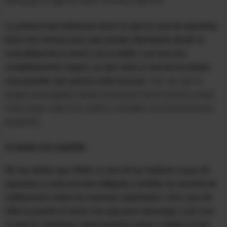
descargar la app de Stake, continua leyendo.
Lo primero que debemos decir es que la casa de apuestas
tiene tres formas para que puedas disfrutarla desde la
comodidad de tu móvil o de tu tablet. Las tres son
completamente segura, ya que esta es una de las dudas
más grandes que genera este proceso.
Una vez que la
tengas descargada, desde allí podrás hacer muchas cosas,
como jugar, crear una cuenta o acceder a las promociones
presentes.
A tener en cuenta
No hay dudas que Stake es una de las mejores casas de
apuestas y como tal está obligada a brindar un servicio de
calidad para todos los usuarios registrados. Una casa de
élite no puede no tener una app para descargar y por eso
es que te contamos cómo hacerlo y tener a Stake en tus