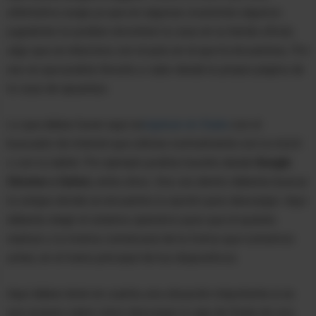
alternativa surge ya que en algunas ocasiones algunos
jugadores no podían encontrar la casa en la tienda oficial,
algo que se relaciona con el país en el que te encuentras. Por
eso es que podrás llevarla a cabo desde la propia página de
la casa de apuestas.
Lo que debes hacer aquí es
ingresar en Stake
con el
buscador de internet que utilices normalmente con tu móvil
o con tu tablet. Por ejemplo podrás hacerlo desde
Google
Chrome o Safari,
entre otros. Una vez dentro deberás buscar
la solapa donde se encuentra la opción para descargar. Aquí
deberás elegir el sistema operativo para que el quieres
realizar y la misma comenzará de la forma que contamos
antes, en el menú principal de tus dispositivos.
Aquí debes tener en cuenta una situación importante si es
que quieres saber cómo descargar la app de Stake de una