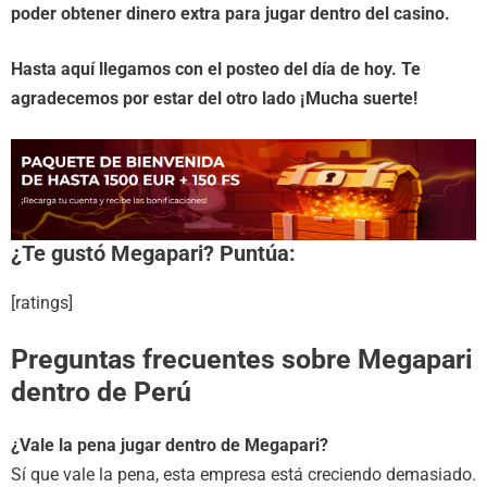
poder obtener dinero extra para jugar dentro del casino.
Hasta aquí llegamos con el posteo del día de hoy. Te
agradecemos por estar del otro lado ¡Mucha suerte!
¿Te gustó Megapari? Puntúa:
[ratings]
Preguntas frecuentes sobre Megapari
dentro de Perú
¿Vale la pena jugar dentro de Megapari?
Sí que vale la pena, esta empresa está creciendo demasiado.