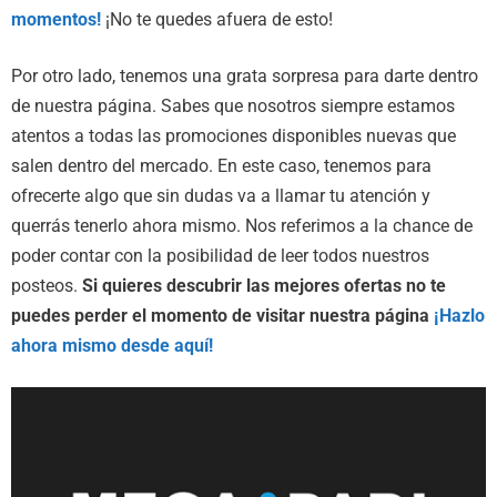
momentos!
¡No te quedes afuera de esto!
Por otro lado, tenemos una grata sorpresa para darte dentro
de nuestra página. Sabes que nosotros siempre estamos
atentos a todas las promociones disponibles nuevas que
salen dentro del mercado. En este caso, tenemos para
ofrecerte algo que sin dudas va a llamar tu atención y
querrás tenerlo ahora mismo. Nos referimos a la chance de
poder contar con la posibilidad de leer todos nuestros
posteos.
Si quieres descubrir las mejores ofertas no te
puedes perder el momento de visitar nuestra página
¡Hazlo
ahora mismo desde aquí!