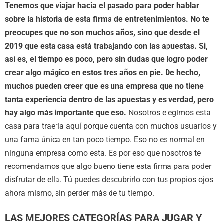
Tenemos que viajar hacia el pasado para poder hablar
sobre la historia de esta firma de entretenimientos. No te
preocupes que no son muchos años, sino que desde el
2019 que esta casa está trabajando con las apuestas. Si,
así es, el tiempo es poco, pero sin dudas que logro poder
crear algo mágico en estos tres años en pie. De hecho,
muchos pueden creer que es una empresa que no tiene
tanta experiencia dentro de las apuestas y es verdad, pero
hay algo más importante que eso.
Nosotros elegimos esta
casa para traerla aquí porque cuenta con muchos usuarios y
una fama única en tan poco tiempo. Eso no es normal en
ninguna empresa como esta. Es por eso que nosotros te
recomendamos que algo bueno tiene esta firma para poder
disfrutar de ella. Tú puedes descubrirlo con tus propios ojos
ahora mismo, sin perder más de tu tiempo.
LAS MEJORES CATEGORÍAS PARA JUGAR Y