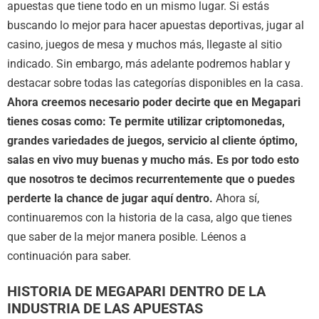
apuestas que tiene todo en un mismo lugar. Si estás
buscando lo mejor para hacer apuestas deportivas, jugar al
casino, juegos de mesa y muchos más, llegaste al sitio
indicado. Sin embargo, más adelante podremos hablar y
destacar sobre todas las categorías disponibles en la casa.
Ahora creemos necesario poder decirte que en Megapari
tienes cosas como: Te permite utilizar criptomonedas,
grandes variedades de juegos, servicio al cliente óptimo,
salas en vivo muy buenas y mucho más. Es por todo esto
que nosotros te decimos recurrentemente que o puedes
perderte la chance de jugar aquí dentro.
Ahora sí,
continuaremos con la historia de la casa, algo que tienes
que saber de la mejor manera posible. Léenos a
continuación para saber.
HISTORIA DE MEGAPARI DENTRO DE LA
INDUSTRIA DE LAS APUESTAS