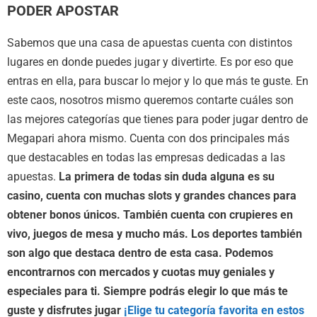
PODER APOSTAR
Sabemos que una casa de apuestas cuenta con distintos
lugares en donde puedes jugar y divertirte. Es por eso que
entras en ella, para buscar lo mejor y lo que más te guste. En
este caos, nosotros mismo queremos contarte cuáles son
las mejores categorías que tienes para poder jugar dentro de
Megapari ahora mismo. Cuenta con dos principales más
que destacables en todas las empresas dedicadas a las
apuestas.
La primera de todas sin duda alguna es su
casino, cuenta con muchas slots y grandes chances para
obtener bonos únicos. También cuenta con crupieres en
vivo, juegos de mesa y mucho más. Los deportes también
son algo que destaca dentro de esta casa. Podemos
encontrarnos con mercados y cuotas muy geniales y
especiales para ti. Siempre podrás elegir lo que más te
guste y disfrutes jugar
¡Elige tu categoría favorita en estos