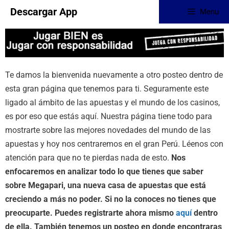
Descargar App
Menu
Te damos la bienvenida nuevamente a otro posteo dentro de
esta gran página que tenemos para ti. Seguramente este
ligado al ámbito de las apuestas y el mundo de los casinos,
es por eso que estás aquí. Nuestra página tiene todo para
mostrarte sobre las mejores novedades del mundo de las
apuestas y hoy nos centraremos en el gran Perú. Léenos con
atención para que no te pierdas nada de esto.
Nos
enfocaremos en analizar todo lo que tienes que saber
sobre Megapari, una nueva casa de apuestas que está
creciendo a más no poder. Si no la conoces no tienes que
preocuparte. Puedes registrarte ahora mismo
aquí
dentro
de ella. También tenemos un posteo en donde encontraras