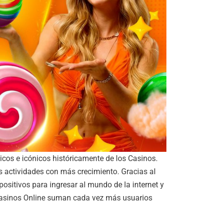
os e icónicos históricamente de los Casinos.
as actividades con más crecimiento. Gracias al
spositivos para ingresar al mundo de la internet y
 Casinos Online suman cada vez más usuarios