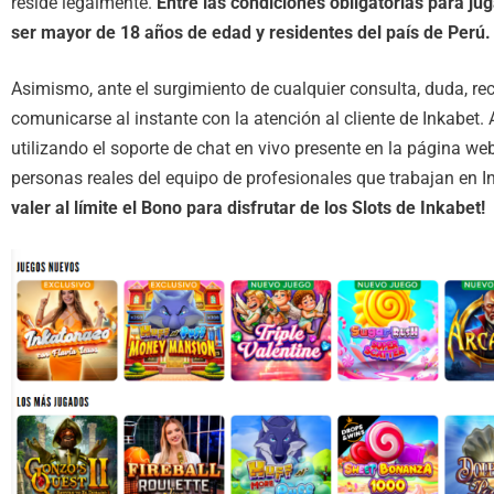
reside legalmente.
Entre las condiciones obligatorias para jug
ser mayor de 18 años de edad y residentes del país de Perú.
Asimismo, ante el surgimiento de cualquier consulta, duda, re
comunicarse al instante con la atención al cliente de Inkabet. 
utilizando el soporte de chat en vivo presente en la página w
personas reales del equipo de profesionales que trabajan en I
valer al límite el Bono para disfrutar de los Slots de Inkabet!