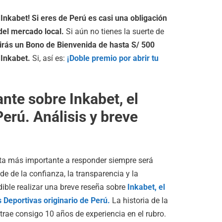
 Inkabet! Si eres de Perú es casi una obligación
del mercado local.
Si aún no tienes la suerte de
irás un Bono de Bienvenida de hasta S/ 500
 Inkabet.
Si, así es:
¡Doble premio por abrir tu
nte sobre Inkabet, el
erú. Análisis y breve
nta más importante a responder siempre será
de de la confianza, la transparencia y la
dible realizar una breve reseña sobre
Inkabet, el
 Deportivas originario de Perú.
La historia de la
rae consigo 10 años de experiencia en el rubro.