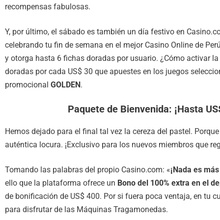
recompensas fabulosas.
Y, por último, el sábado es también un día festivo en Casino
celebrando tu fin de semana en el mejor Casino Online de Perú
y otorga hasta 6 fichas doradas por usuario. ¿Cómo activar l
doradas por cada US$ 30 que apuestes en los juegos seleccio
promocional
GOLDEN
.
Paquete de Bienvenida: ¡Hasta US$
Hemos dejado para el final tal vez la cereza del pastel. Porqu
auténtica locura. ¡Exclusivo para los nuevos miembros que regi
Tomando las palabras del propio Casino.com: «
¡Nada es más 
ello que la plataforma ofrece un
Bono del 100% extra en el dep
de bonificación de US$ 400. Por si fuera poca ventaja, en tu 
para disfrutar de las Máquinas Tragamonedas.