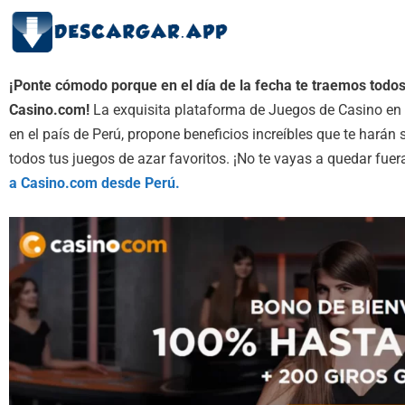
¡Ponte cómodo porque en el día de la fecha te traemos todo
Casino.com!
La exquisita plataforma de Juegos de Casino en l
en el país de Perú, propone beneficios increíbles que te harán s
todos tus juegos de azar favoritos. ¡No te vayas a quedar fue
a Casino.com desde Perú.