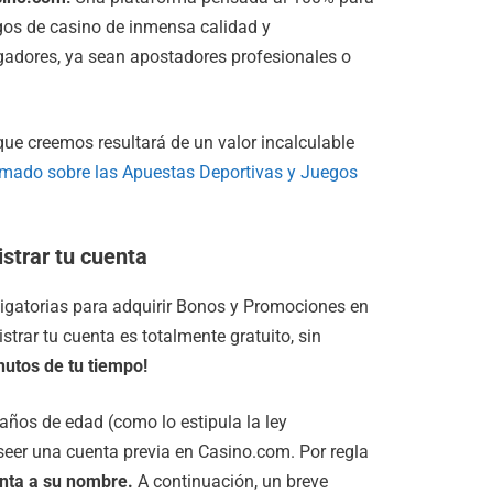
uegos de casino de inmensa calidad y
gadores, ya sean apostadores profesionales o
que creemos resultará de un valor incalculable
mado sobre las Apuestas Deportivas y Juegos
istrar tu cuenta
igatorias para adquirir Bonos y Promociones en
strar tu cuenta es totalmente gratuito, sin
utos de tu tiempo!
años de edad (como lo estipula la ley
poseer una cuenta previa en Casino.com. Por regla
enta a su nombre.
A continuación, un breve