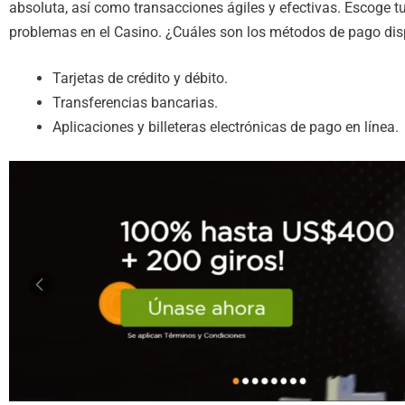
absoluta, así como transacciones ágiles y efectivas. Escoge tu
problemas en el Casino. ¿Cuáles son los métodos de pago dis
Tarjetas de crédito y débito.
Transferencias bancarias.
Aplicaciones y billeteras electrónicas de pago en línea.