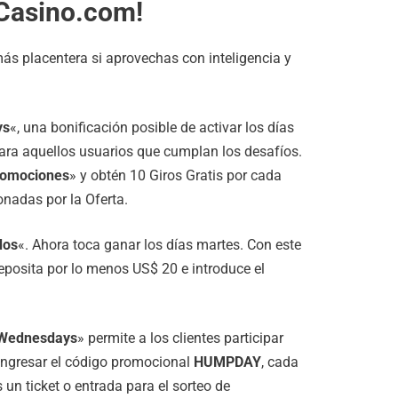
 Casino.com!
s placentera si aprovechas con inteligencia y
ys
«, una bonificación posible de activar los días
ara aquellos usuarios que cumplan los desafíos.
romociones
» y obtén 10 Giros Gratis por cada
nadas por la Oferta.
dos
«. Ahora toca ganar los días martes. Con este
eposita por lo menos US$ 20 e introduce el
 Wednesdays
» permite a los clientes participar
ingresar el código promocional
HUMPDAY
, cada
un ticket o entrada para el sorteo de