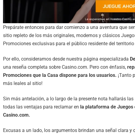
Prepárate entonces para dar comienzo a una aventura que será
sitio repleto de los más originales, modernos y clásicos Juego
Promociones exclusivas para el público residente del territorio
Por ello, consideramos desde nuestra página especializada
De
una reseña completa sobre Casino.com. Pero con énfasis,
rep
Promociones que la Casa dispone para los usuarios.
¡Tanto p
más leales al sitio!
Sin más antelación, a lo largo de la presente nota hallarás las 
todas las ventajas para reclamar en
la plataforma de Juegos
Casino.com.
Excusas a un lado, los argumentos brindan una señal clara y c