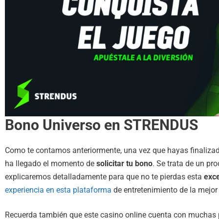
Bono Universo en STRENDUS
Como te contamos anteriormente, una vez que hayas finalizad
ha llegado el momento de
solicitar tu bono
. Se trata de un pr
explicaremos detalladamente para que no te pierdas esta
exce
experiencia en esta plataforma
de entretenimiento de la mejo
Recuerda también que este casino online cuenta con muchas