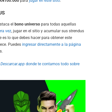
XN100.000
para
jugar en este sitio
.
US
estaca el
bono universo
para todas aquellas
era vez
, jugar en el sitio y acumular sus strendus
 es lo que debes hacer para obtener este
frece. Puedes
ingresar directamente a la página
s.
Descarcar.app
donde te contamos todo sobre