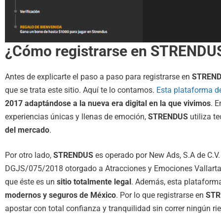
¿Cómo registrarse en STRENDU
Antes de explicarte el paso a paso para registrarse en
STREN
que se trata este sitio. Aquí te lo contamos.
Esta plataforma de
2017 adaptándose a la nueva era digital en la que vivimos
. E
experiencias únicas y llenas de emoción,
STRENDUS
utiliza t
del mercado
.
Por otro lado,
STRENDUS
es operado por New Ads, S.A de C.
DGJS/075/2018 otorgado a Atracciones y Emociones Vallarta
que éste es un
sitio totalmente legal
. Además, esta plataform
modernos y seguros de México
. Por lo que registrarse en
STR
apostar con total confianza y tranquilidad sin correr ningún ri