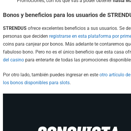
Promociones, con los que vas a poder obtener
hasta M
Bonos y beneficios para los usuarios de STREND
STRENDUS
ofrece excelentes beneficios a sus usuarios. Se d
personas que deciden
registrarse en esta plataforma por prim
coins para canjear por bonos. Más adelante te contaremos que
fabuloso bono. Pero no es el único beneficio que esta casa o
del casino
para enterarte de todas las promociones disponible
Por otro lado, también puedes ingresar en este
otro artículo de
los bonos disponibles para slots
.