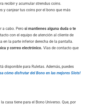
ra recibir y acumular strendus coins.
es y canjear tus coins por el bono que más
ar a cabo. Pero
si mantienes alguna duda o te
tacto con el equipo de atención al cliente de
a en la parte inferior derecha de la pantalla.
ica y correo electrónico.
Vías de contacto que
tá disponible para Ruletas. Además, puedes
sa cómo disfrutar del Bono en las mejores Slots!
la casa tiene para el Bono Universo. Que, por