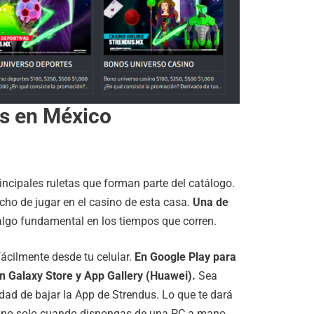
us en México
cipales ruletas que forman parte del catálogo.
cho de jugar en el casino de esta casa.
Una de
lgo fundamental en los tiempos que corren.
ácilmente desde tu celular.
En Google Play para
n Galaxy Store y App Gallery (Huawei).
Sea
lidad de bajar la App de Strendus. Lo que te dará
, no solo cuando dispongas de una PC a mano.