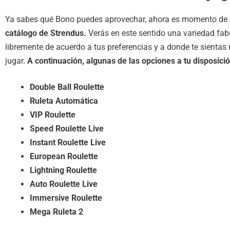
Ya sabes qué Bono puedes aprovechar, ahora es momento de
catálogo de Strendus.
Verás en este sentido una variedad fab
libremente de acuerdo a tus preferencias y a donde te sienta
jugar.
A continuación, algunas de las opciones a tu disposició
Double Ball Roulette
Ruleta Automática
VIP Roulette
Speed Roulette Live
Instant Roulette Live
European Roulette
Lightning Roulette
Auto Roulette Live
Immersive Roulette
Mega Ruleta 2