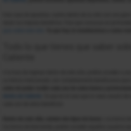
Esta casa de apuestas, cuenta dentro de su sitio con una gra
darán los mejores beneficios. Para que conozcas en profundi
guía sobre este sitio
.
Ya que hoy, te enseñaremos a como recl
Todo lo que tienes que saber sob
Caliente
A la hora de ingresar dentro de este sitio, podrás acceder a u
ya hemos mencionado, son completamente beneficiosos para 
antes de poder recibir cada uno de estos bonos y promocion
dentro de Caliente
. Ya que en el caso que no seas usuario de
cada uno de estos beneficios.
Dentro de este sitio, existen dos tipos de bonos
. Los bonos d
los bonos de bienvenida, podrán acceder aquellos usuarios qu