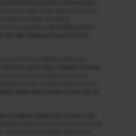
rá el momento de aprender a como acceder a
e tienes que saber es que, este bono podrá ser
io, podrás encontrar una interfaz
o de estos beneficios. E
sto se debe a que la
 más ágil y rápido para cada uno de los
 que lo primero que deberás realizar para
o.
En el caso que no hayas realizado el proceso
.
Los mismos no te llevarán más de cinco
alizado tu usuario, podrás acceder de manera
ealizar ningún ingreso dentro de esta casa de
lizar un ingreso mínimo para acceder a este
 beneficio, deberás ser nuevo usuario y no haber
s. Ya que en el caso de haber realizado con