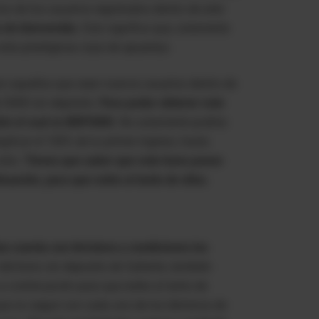
o de los usuarios registrados dentro de este
o de bienvenida.
Esto significa que, solamente
esta prestigiosa casa de apuestas.
 aquellos que sean nuevos usuarios dentro de
er $400 sin depósito.
Para poder obtener este
ión el cual es BDP3000.
No solamente podrás
uplicar el 100% de tu primer ingreso, hasta
itio.
Tienes que saber que este bono posee
uación, para que estés al tanto de ellos.
tas cuenta con términos y condiciones los
del bono sin deposito de Caliente, también
a continuación para que estés al tanto de
ue no seguir con cada uno de los términos de