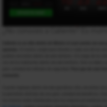
¿No conoces a Caliente? Es mom
Caliente es un sitio dentro de México el cual cuenta con una
apuesta
s. El mismo, surgió para llevarle a cada uno de los a
podrían encontrar dentro de este territorio. A lo largo de los a
uno de los habitantes dentro de este territorio. Esto se debe a
gran variedad de métodos de seguridad.
Para que de esta for
momento
.
Cuando ingreses dentro de este grandioso sitio, encontrar una
te permitirán disfrutar de una gran variedad de beneficios. E
los mismos están distribuidos por los mejores proveedores de
de Caliente
, podrás encontrar apuestas deportivas, casino, ca