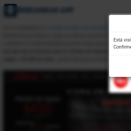
Hoy te invitaremos a
acceder al mejor sitio de apuestas de Mé
beneficios para todos y cada uno de los usuarios de este siti
Está a p
Está vis
a obtener los mejores beneficios tanto como para apuestas depo
publicit
Confirme
eso que hoy te traemos para ti, el bono sin deposito de Cali
Para ase
regalo + $3.000 de bono.
¿Estás listo para acceder a este bo
incorpor