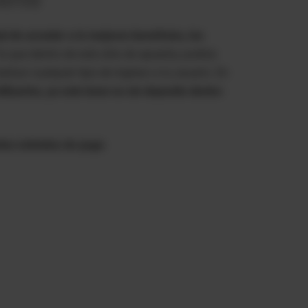
ad de acceder a lo mejores beneficios, los
a que dentro de este sitio de apuesta, podrás
izar cualquier tipo de ingreso a tu usuario. En
lizarlos, ya este bono es sin deposito dentro
ntes métodos de pago
: