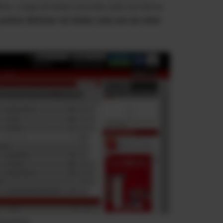
eficio. Luego de haber conocido cada uno de los
podrás disfrutar sin dudas cada uno de estos
iente