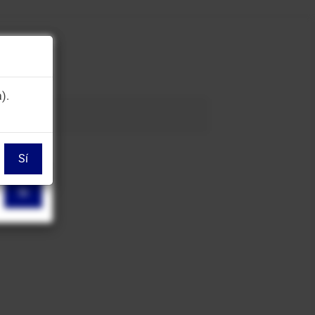
).
edad
.
os hemos
Sí
Sí