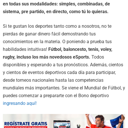
en todas sus modalidades: simples, combinadas, de
sistema, pre partido, en directo, como tú lo quieras.
Si te gustan los deportes tanto como a nosotros, no te
pierdas de ganar dinero fácil demostrando tus
conocimientos en la materia. O poniendo a prueba tus
habilidades intuitivas!
Fútbol, baloncesto, tenis, voley,
rugby, incluso los más novedosos eSports.
Todos
disponibles y esperando a tus pronósticos. Además, cientos
y cientos de eventos deportivos cada día para participar,
desde torneos nacionales hasta las competencias
mundiales más importantes. Se viene el Mundial de Fútbol, y
puedes comenzar a prepararte con el Bono deportivo
ingresando aquí!