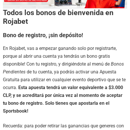
Todos los bonos de bienvenida en
Rojabet
Bono de registro, ¡sin depósito!
En Rojabet, vas a empezar ganando solo por registrarte,
porque al abrir una cuenta ya tendrás un bono gratis
disponible! Con tu registro, y dirigiéndote al menú de
Bonos
Pendientes
de tu cuenta, ya podrás activar una Apuesta
Gratuita para utilizar en cualquier evento deportivo que se te
ocurra.
Esta apuesta tendrá un valor equivalente a $3.000
CLP, y se acreditará por única vez al momento de aceptar
tu bono de registro. Solo tienes que apostarla en el
Sportsbook!
Recuerda: para poder retirar las ganancias que generes con