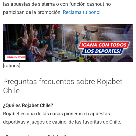
las apuestas de sistema o con función cashout no
participan de la promoción.
Reclama tu bono!
[ratings]
Preguntas frecuentes sobre Rojabet
Chile
¿Qué es Rojabet Chile?
Rojabet es una de las casas pioneras en apuestas
deportivas y juegos de casino, de las favoritas de Chile.