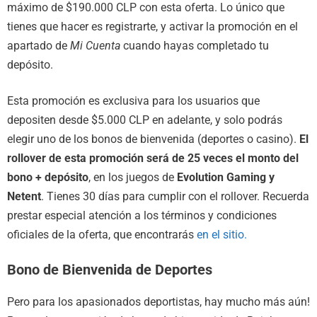
máximo de $190.000 CLP con esta oferta. Lo único que
tienes que hacer es registrarte, y activar la promoción en el
apartado de
Mi Cuenta
cuando hayas completado tu
depósito.
Esta promoción es exclusiva para los usuarios que
depositen desde $5.000 CLP en adelante, y solo podrás
elegir uno de los bonos de bienvenida (deportes o casino).
El
rollover de esta promoción será de 25 veces el monto del
bono + depósito
, en los juegos de
Evolution Gaming y
Netent
. Tienes 30 días para cumplir con el rollover. Recuerda
prestar especial atención a los términos y condiciones
oficiales de la oferta, que encontrarás
en el sitio.
Bono de Bienvenida de Deportes
Pero para los apasionados deportistas, hay mucho más aún!