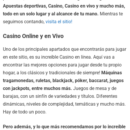
Apuestas deportivas, Casino, Casino en vivo y mucho más,
todo en un solo lugar y al alcance de tu mano.
Mientras te
seguimos contando,
visita el sitio!
Casino Online y en Vivo
Uno de los principales apartados que encontrarás para jugar
en este sitio, es su increíble Casino en línea. Aquí vas a
encontrar las mejores opciones para jugar desde tu propio
hogar, a los clásicos y tradicionales de siempre!
Máquinas
tragamonedas, ruletas, blackjack, póker, baccarat, juegos
con jackpots, entre muchos más.
Juegos de mesa y de
barajas, con un sinfín de variedades y títulos. Diferentes
dinámicas, niveles de complejidad, temáticas y mucho más.
Hay de todo un poco.
Pero además, y lo que más recomendamos por lo increíble