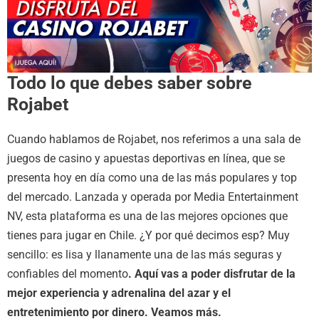
Todo lo que debes saber sobre
Rojabet
Cuando hablamos de Rojabet, nos referimos a una sala de
juegos de casino y apuestas deportivas en línea, que se
presenta hoy en día como una de las más populares y top
del mercado. Lanzada y operada por Media Entertainment
NV, esta plataforma es una de las mejores opciones que
tienes para jugar en Chile. ¿Y por qué decimos esp? Muy
sencillo: es lisa y llanamente una de las más seguras y
confiables del momento
. Aquí vas a poder disfrutar de la
mejor experiencia y adrenalina del azar y el
entretenimiento por dinero. Veamos más.